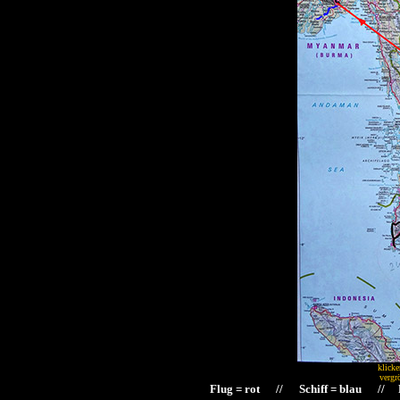
klicke
vergr
Flug = rot // Schiff = blau // F